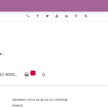
VIDÉOS
DOCUMENTS PDF
Phone
Facebook
Twitter
Youtube
Linkedin
Email
RSS
EZ-NOUS…
ABONNEZ-VOUS AU BLOG DU CERHES®
FRANCE