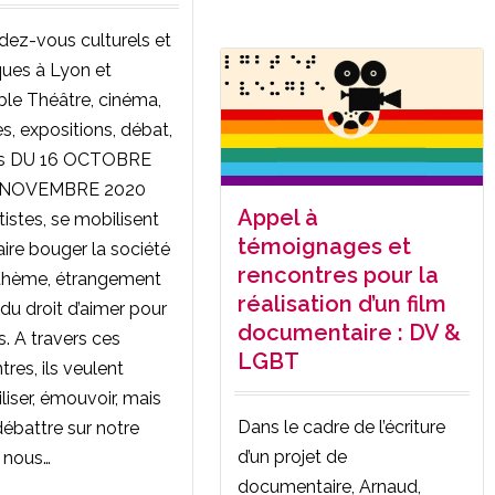
dez-vous culturels et
iques à Lyon et
le Théâtre, cinéma,
es, expositions, débat,
ers DU 16 OCTOBRE
 NOVEMBRE 2020
Appel à
tistes, se mobilisent
témoignages et
aire bouger la société
rencontres pour la
 thème, étrangement
réalisation d’un film
du droit d’aimer pour
documentaire : DV &
s. A travers ces
LGBT
tres, ils veulent
iliser, émouvoir, mais
Dans le cadre de l’écriture
débattre sur notre
d’un projet de
à nous…
documentaire, Arnaud,