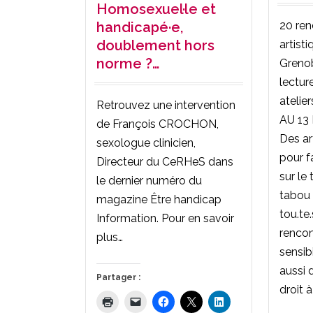
Homosexuel·le et
20 ren
handicapé·e,
doublement hors
artist
norme ?…
Grenob
lectur
ateli
Retrouvez une intervention
AU 13
de François CROCHON,
Des ar
sexologue clinicien,
pour f
Directeur du CeRHeS dans
sur le
le dernier numéro du
tabou 
magazine Être handicap
tou.te.
Information. Pour en savoir
rencon
plus…
sensib
aussi 
Partager :
droit 