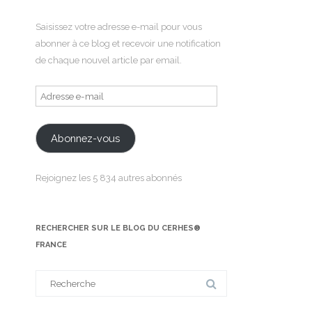
Saisissez votre adresse e-mail pour vous
abonner à ce blog et recevoir une notification
de chaque nouvel article par email.
Adresse
e-
mail
Abonnez-vous
Rejoignez les 5 834 autres abonnés
RECHERCHER SUR LE BLOG DU CERHES®
FRANCE
Search
for: