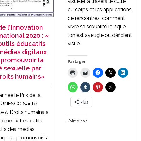
visuelle, à travers le culte
du corps et les applications
de rencontres, comment
de l’Innovation
vivre sa sexualité lorsque
national 2020 : «
l’on est aveugle ou déficient
outils éducatifs
visuel.
médias digitaux
 promouvoir la
Partager :
é sexuelle par
droits humains»
année le Prix de la
Plus
e UNESCO Santé
le & Droits humains a
hème : « Les outils
J’aime ça :
ifs des médias
ux pour promouvoir la