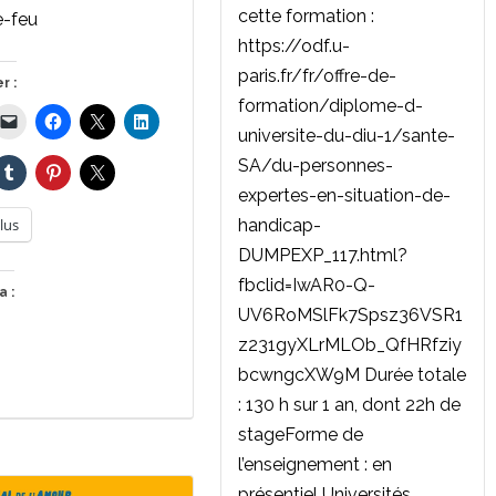
cette formation :
e-feu
https://odf.u-
paris.fr/fr/offre-de-
r :
formation/diplome-d-
universite-du-diu-1/sante-
SA/du-personnes-
expertes-en-situation-de-
lus
handicap-
DUMPEXP_117.html?
fbclid=IwAR0-Q-
a :
UV6RoMSlFk7Spsz36VSR1
z231gyXLrMLOb_QfHRfziy
bcwngcXW9M Durée totale
: 130 h sur 1 an, dont 22h de
stageForme de
l’enseignement : en
présentiel Universités