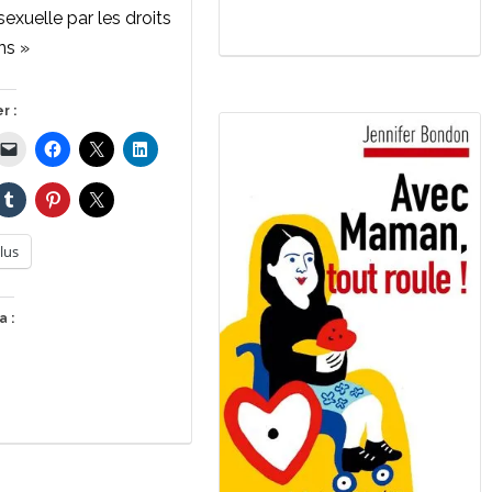
sexuelle par les droits
ns »
r :
lus
a :