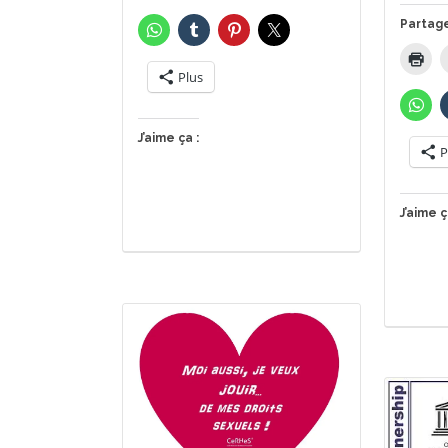
Partage
Plus
J’aime ça :
P
J’aime ç