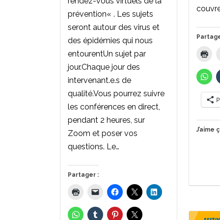
rendez-vous virtuels de la
couvr
prévention« . Les sujets
seront autour des virus et
Partage
des épidémies qui nous
entourentUn sujet par
jour.Chaque jour des
intervenant.e.s de
qualité.Vous pourrez suivre
P
les conférences en direct,
pendant 2 heures, sur
J’aime ç
Zoom et poser vos
questions. Le…
Partager :