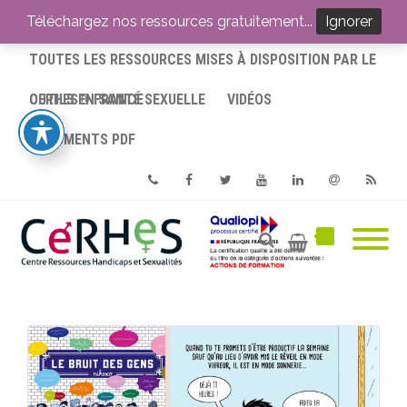
ACCUEIL
Téléchargez nos ressources gratuitement...
Ignorer
TOUTES LES RESSOURCES MISES À DISPOSITION PAR LE
CERHES® FRANCE
OUTILS EN SANTÉ SEXUELLE
VIDÉOS
DOCUMENTS PDF
Phone
Facebook
Twitter
Youtube
Linkedin
Email
RSS