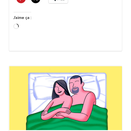
J’aime ça :
Chargement…