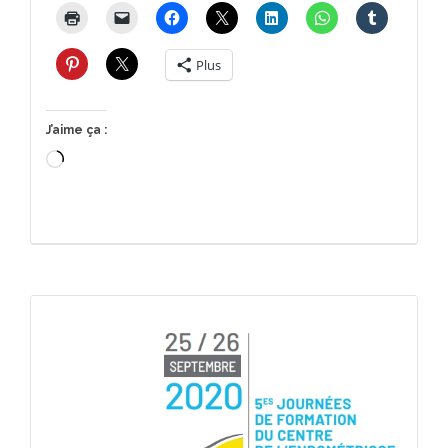
Plus
J’aime ça :
Chargement…