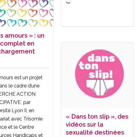
Chargement…
s amours » : un
l complet en
chargement
ours est un projet
ans le cadre d’une
ERCHE ACTION
CIPATIVE par
rsité Lyon II, en
« Dans ton slip », des
ariat avec Trisomie
vidéos sur la
nce et le Centre
sexualité destinées
urces Handicaps et