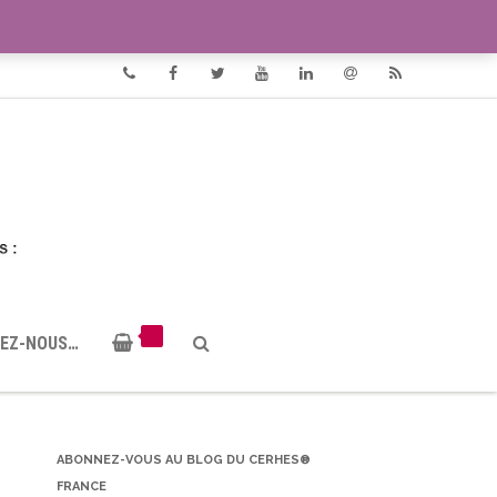
VIDÉOS
DOCUMENTS PDF
Phone
Facebook
Twitter
Youtube
Linkedin
Email
RSS
EZ-NOUS…
ABONNEZ-VOUS AU BLOG DU CERHES®
FRANCE