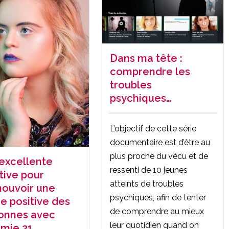
Dans ma tête :
comprendre les
troubles
psychiques…
L’objectif de cette série
documentaire est d’être au
plus proche du vécu et de
excellente
ressenti de 10 jeunes
ative pour
atteints de troubles
ouvoir une
psychiques, afin de tenter
e positive des
de comprendre au mieux
onnes avec
leur quotidien quand on
omie 21