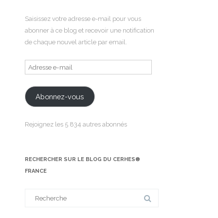
Saisissez votre adresse e-mail pour vous
abonner à ce blog et recevoir une notification
de chaque nouvel article par email.
Adresse
e-
mail
Abonnez-vous
Rejoignez les 5 834 autres abonnés
RECHERCHER SUR LE BLOG DU CERHES®
FRANCE
Search
for: