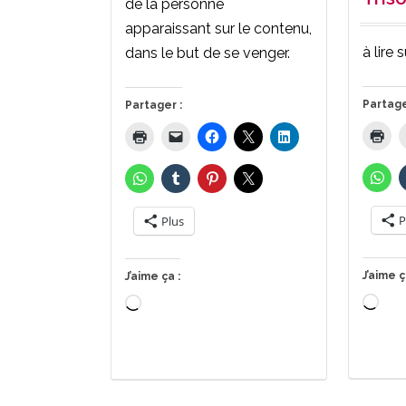
de la personne
apparaissant sur le contenu,
à lire 
dans le but de se venger.
Partage
Partager :
P
Plus
J’aime ç
J’aime ça :
Cha
Chargement…