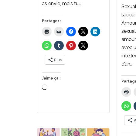
as envie, mais tu…
Sexual
l’appu
Partager :
Amours
sexuali
amour
avec u
intell
Plus
d’un…
J’aime ça :
Partage
Chargement…
P