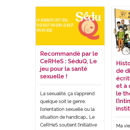
Recommandé par le
CeRHeS : SéduQ, Le
Hist
jeu pour la santé
de d
sexuelle !
écrit
et à
le t
La sexualité, ça s’apprend
l’int
quelque soit le genre,
insti
l’orientation sexuelle ou la
situation de handicap… Le
CeRHeS soutient l’initiative
Ma vie