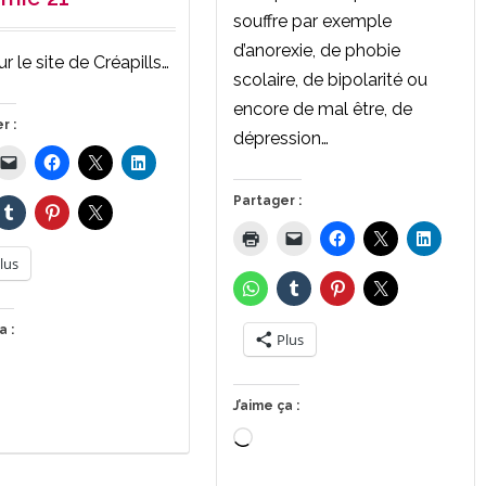
souffre par exemple
d’anorexie, de phobie
sur le site de Créapills…
scolaire, de bipolarité ou
encore de mal être, de
r :
dépression…
Partager :
lus
a :
Plus
rgement…
J’aime ça :
Chargement…