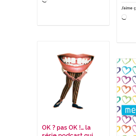
Chargement…
J’aime ç
Cha
OK ? pas OK !… la
série podcast qui