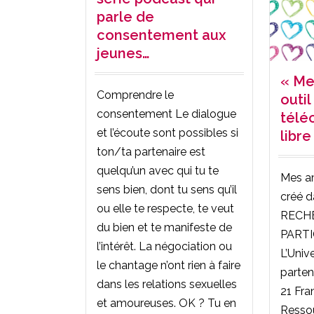
parle de
consentement aux
jeunes…
« Me
Comprendre le
outi
consentement Le dialogue
télé
et l’écoute sont possibles si
libre
ton/ta partenaire est
quelqu’un avec qui tu te
Mes am
sens bien, dont tu sens qu’il
créé d
ou elle te respecte, te veut
RECH
du bien et te manifeste de
PARTI
l’intérêt. La négociation ou
L’Unive
le chantage n’ont rien à faire
parten
dans les relations sexuelles
21 Fra
et amoureuses. OK ? Tu en
Resso