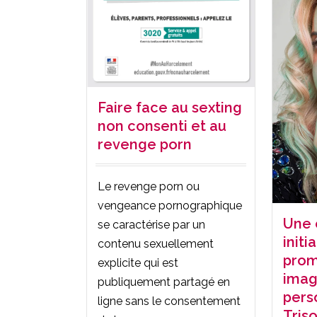
Faire face au sexting
non consenti et au
revenge porn
Le revenge porn ou
vengeance pornographique
Une 
se caractérise par un
initi
contenu sexuellement
prom
explicite qui est
imag
publiquement partagé en
pers
ligne sans le consentement
Tris