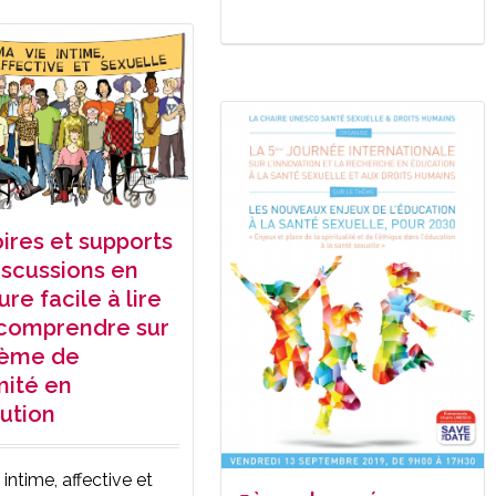
oires et supports
iscussions en
ure facile à lire
 comprendre sur
hème de
imité en
tution
 intime, affective et