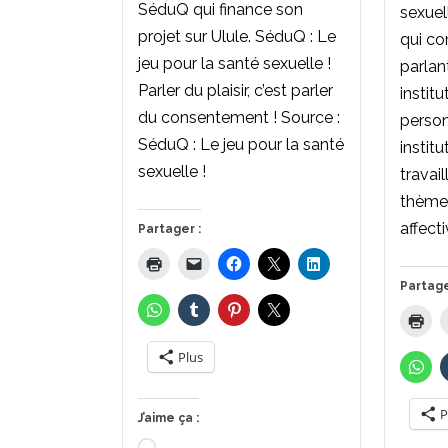
SéduQ qui finance son
sexuell
projet sur Ulule. SéduQ : Le
qui co
jeu pour la santé sexuelle !
parlan
Parler du plaisir, c’est parler
institut
du consentement ! Source :
person
SéduQ : Le jeu pour la santé
institu
sexuelle !
travai
thème 
affecti
Partager :
Partage
Plus
P
J’aime ça :