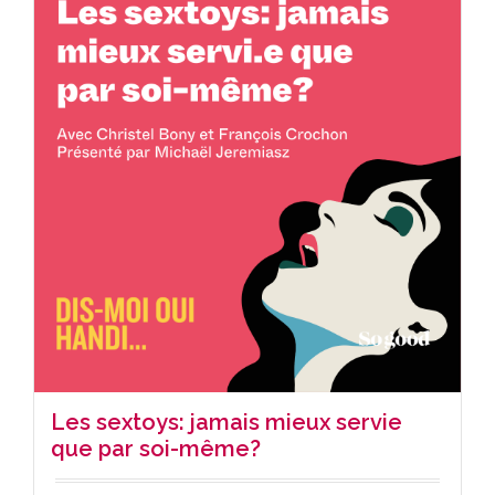
Les sextoys: jamais mieux servie
que par soi-même?