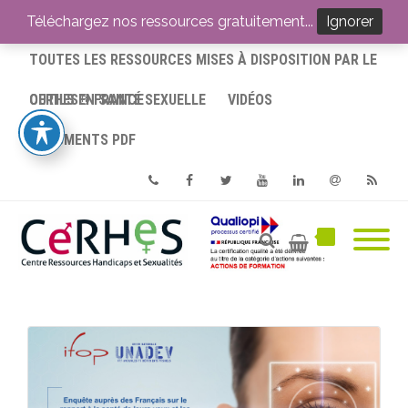
ACCUEIL
Téléchargez nos ressources gratuitement...
Ignorer
TOUTES LES RESSOURCES MISES À DISPOSITION PAR LE
CERHES® FRANCE
OUTILS EN SANTÉ SEXUELLE
VIDÉOS
DOCUMENTS PDF
Phone
Facebook
Twitter
Youtube
Linkedin
Email
RSS