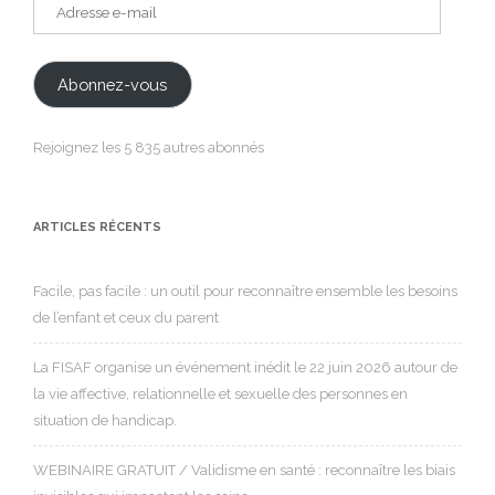
Adresse
e-
mail
Abonnez-vous
Rejoignez les 5 835 autres abonnés
ARTICLES RÉCENTS
Facile, pas facile : un outil pour reconnaître ensemble les besoins
de l’enfant et ceux du parent
La FISAF organise un événement inédit le 22 juin 2026 autour de
la vie affective, relationnelle et sexuelle des personnes en
situation de handicap.
WEBINAIRE GRATUIT / Validisme en santé : reconnaître les biais