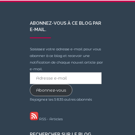
ABONNEZ-VOUS À CE BLOG PAR
E-MAIL.
Saisissez votre adresse e-mail pour vous
abonner à ce blog et recevoir une
notification de chaque nouvel article par
e-mail.
Adresse
e-
mail
Abonnez-vous
Rejoignez les 5 835 autres abonnés
RSS - Articles
RECHERCHER SUR LE BLOG