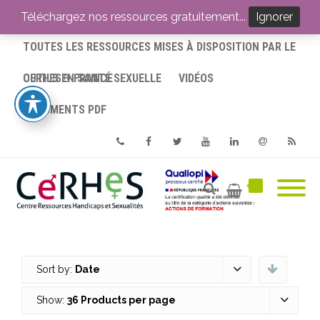
ACCUEIL
Téléchargez nos ressources gratuitement...
Ignorer
TOUTES LES RESSOURCES MISES À DISPOSITION PAR LE
CERHES® FRANCE
OUTILS EN SANTÉ SEXUELLE
VIDÉOS
DOCUMENTS PDF
Phone
Facebook
Twitter
Youtube
Linkedin
Email
RSS
Sort by:
Date
Show:
36 Products per page