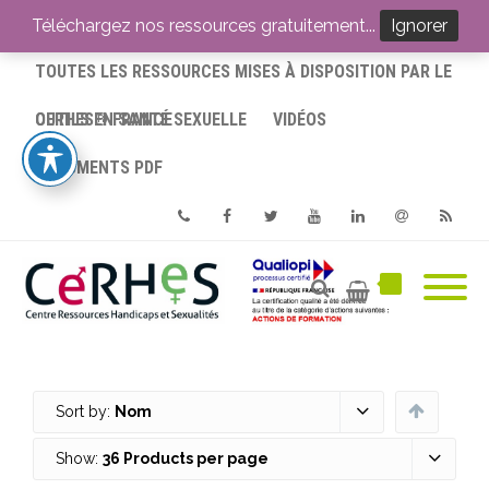
ACCUEIL
Téléchargez nos ressources gratuitement...
Ignorer
TOUTES LES RESSOURCES MISES À DISPOSITION PAR LE
CERHES® FRANCE
OUTILS EN SANTÉ SEXUELLE
VIDÉOS
DOCUMENTS PDF
Phone
Facebook
Twitter
Youtube
Linkedin
Email
RSS
Sort by:
Nom
Show:
36 Products per page