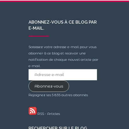
ABONNEZ-VOUS À CE BLOG PAR
E-MAIL.
Saisissez votre adresse e-mail pour vous
abonner à ce blog et recevoir une
notification de chaque nouvel article par
e-mail.
Adresse
e-
mail
Abonnez-vous
Rejoignez les 5 835 autres abonnés
RSS - Articles
RECHERCHER SUR LE BLOG