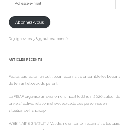
Adresse
e-
mail
Abonnez-vous
Rejoignez les 5 835 autres abonnés
ARTICLES RÉCENTS
Facile, pas facile : un outil pour reconnaître ensemble les besoins
de l’enfant et ceux du parent
La FISAF organise un événement inédit le 22 juin 2026 autour de
la vie affective, relationnelle et sexuelle des personnes en
situation de handicap.
WEBINAIRE GRATUIT / Validisme en santé : reconnaître les biais