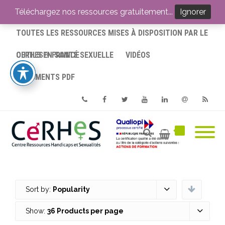
ACCUEIL
Téléchargez nos ressources gratuitement...
Ignorer
TOUTES LES RESSOURCES MISES À DISPOSITION PAR LE
CERHES® FRANCE
OUTILS EN SANTÉ SEXUELLE
VIDÉOS
DOCUMENTS PDF
Phone
Facebook
Twitter
Youtube
Linkedin
Email
RSS
Sort by:
Popularity
Show:
36 Products per page