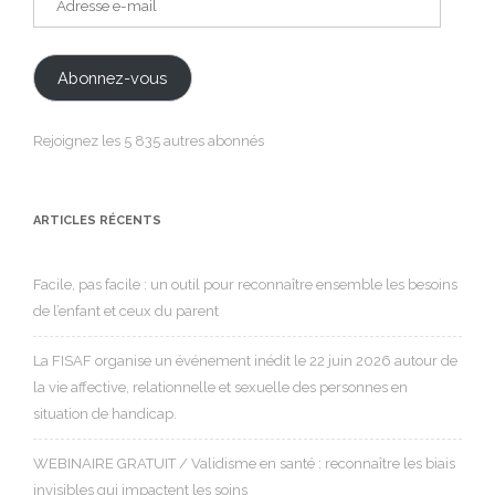
e-
mail
Abonnez-vous
Rejoignez les 5 835 autres abonnés
ARTICLES RÉCENTS
Facile, pas facile : un outil pour reconnaître ensemble les besoins
de l’enfant et ceux du parent
La FISAF organise un événement inédit le 22 juin 2026 autour de
la vie affective, relationnelle et sexuelle des personnes en
situation de handicap.
WEBINAIRE GRATUIT / Validisme en santé : reconnaître les biais
invisibles qui impactent les soins