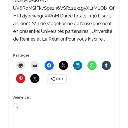
fbclid=IwAR0-Q-
UV6RoMSlFk7Spsz36VSR1z231gyXLrMLOb_Qf
HRfziybcwngcXW9M Durée totale : 130 h sur 1
an, dont 22h de stageForme de l’enseignement :
en présentiel Universités partenaires : Université
de Rennes et La RéunionPour vous inscrire,…
Partager :
Plus
J’aime ça :
Chargement…