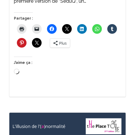
première version de “SéduQ”, un…
Partager :
Plus
J’aime ça :
Chargement…