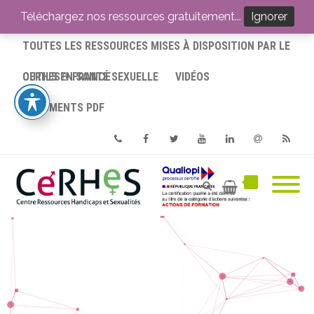
ACCUEIL
Téléchargez nos ressources gratuitement...
Ignorer
TOUTES LES RESSOURCES MISES À DISPOSITION PAR LE
CERHES® FRANCE
OUTILS EN SANTÉ SEXUELLE
VIDÉOS
DOCUMENTS PDF
Phone
Facebook
Twitter
Youtube
Linkedin
Email
RSS