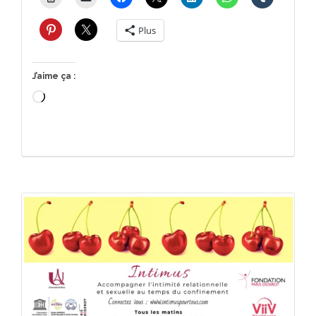
Plus
J’aime ça :
Chargement…