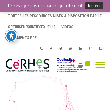
ACCUEIL
Téléchargez nos ressources gratuitement...
Ignorer
TOUTES LES RESSOURCES MISES À DISPOSITION PAR LE
CERHES® FRANCE
OUTILS EN SANTÉ SEXUELLE
VIDÉOS
DOCUMENTS PDF
Phone
Facebook
Twitter
Youtube
Linkedin
Email
RSS