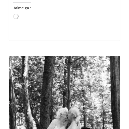
J’aime ça :
Chargement…