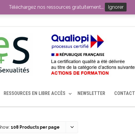
ITION PAR LE CERHES® FRANCE
OUTILS EN SANTÉ SEXUELLE
Téléchargez nos ressources gratuitement...
Ignorer
RESSOURCES EN LIBRE ACCÈS
NEWSLETTER
CONTACT
Show:
108 Products per page