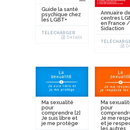
Guide la santé
Annuaire d
psychique chez
centres LG
les LGBT+
en France /
Sidaction
TÉLÉCHARGER
Details
TÉLÉCHARG
D
Ma sexualité
Ma sexualit
pour
pour
comprendre [2]
comprendre
Je suis libre et
Je me resp
je me protège
et je respe
les autres