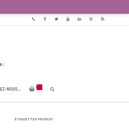
VIDÉOS
DOCUMENTS PDF
Phone
Facebook
Twitter
Youtube
Linkedin
Email
RSS
EZ-NOUS…
ÉTIQUETTES PRODUIT