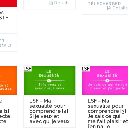
Details
TÉLÉCHARGER
Details
es
BT+
ER
etails
é
LSF – Ma
LSF – Ma
sexualité pour
sexualité pour
 [1]
comprendre [4]
comprendre [3]
ecte
Si je veux et
Je sais ce qui
cte
avec qui je veux
me fait plaisir et
j’en parle