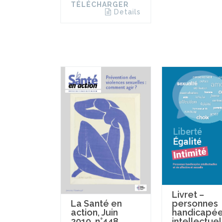
TÉLÉCHARGER
Details
Livret –
personnes
La Santé en
handicapé
action, Juin
intellectuel
2019, n°448