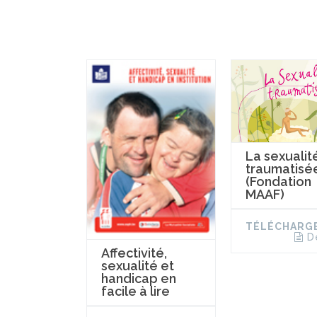
La sexualit
traumatisé
(Fondation
MAAF)
TÉLÉCHARG
D
Affectivité,
sexualité et
handicap en
facile à lire