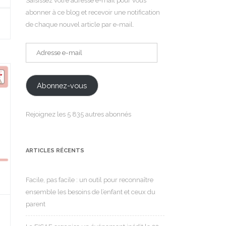
Saisissez votre adresse e-mail pour vous
abonner à ce blog et recevoir une notification
de chaque nouvel article par e-mail.
Adresse
e-
mail
Abonnez-vous
Rejoignez les 5 835 autres abonnés
ARTICLES RÉCENTS
Facile, pas facile : un outil pour reconnaître
ensemble les besoins de l’enfant et ceux du
parent