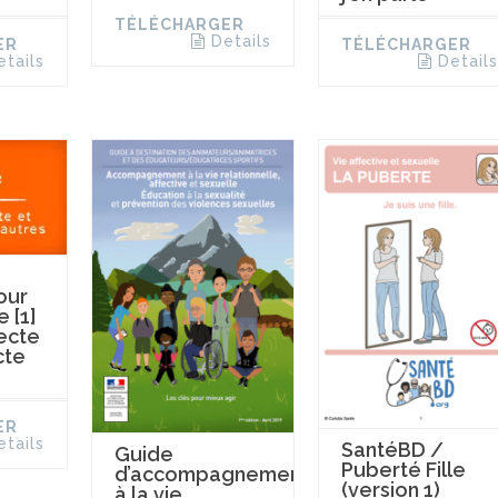
TÉLÉCHARGER
Details
ER
TÉLÉCHARGER
etails
Details
our
 [1]
ecte
cte
ER
etails
SantéBD /
Guide
Puberté Fille
d’accompagnement
(version 1)
à la vie