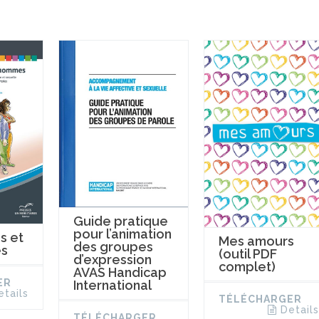
Guide pratique
pour l’animation
s et
Mes amours
des groupes
s
(outil PDF
d’expression
complet)
AVAS Handicap
ER
International
etails
TÉLÉCHARGER
Details
TÉLÉCHARGER