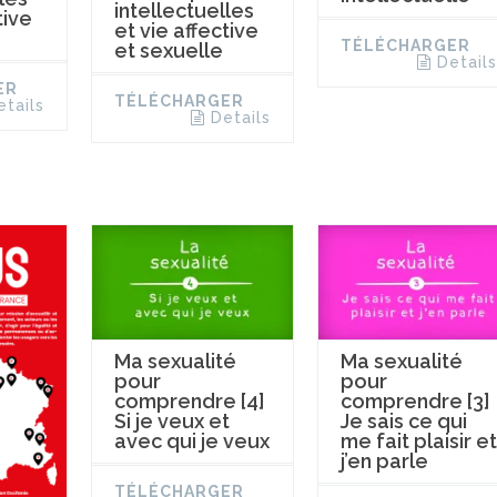
intellectuelles
tive
et vie affective
TÉLÉCHARGER
et sexuelle
Details
ER
TÉLÉCHARGER
etails
Details
Ma sexualité
Ma sexualité
pour
pour
comprendre [4]
comprendre [3]
Si je veux et
Je sais ce qui
avec qui je veux
me fait plaisir et
j’en parle
TÉLÉCHARGER