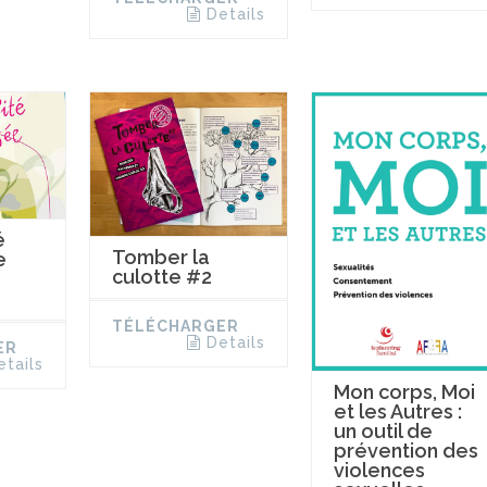
Details
é
Tomber la
e
culotte #2
TÉLÉCHARGER
Details
ER
etails
Mon corps, Moi
et les Autres :
un outil de
prévention des
violences