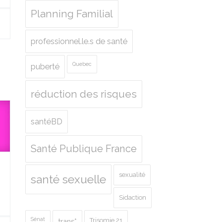
Planning Familial
professionnel.le.s de santé
Quebec
puberté
réduction des risques
santéBD
Santé Publique France
sexualité
santé sexuelle
Sidaction
Sénat
Trisomie 21
trans*