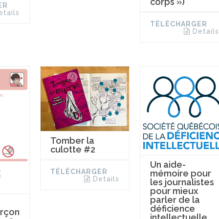
corps »)
ER
etails
TÉLÉCHARGER
Details
Tomber la
culotte #2
Un aide-
TÉLÉCHARGER
mémoire pour
Details
les journalistes
pour mieux
parler de la
déficience
rçon
intellectuelle