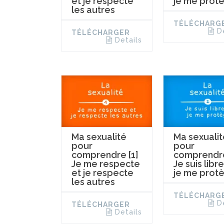
et je respecte
je me prot
les autres
TÉLÉCHARG
D
TÉLÉCHARGER
Details
Ma sexualité
Ma sexualit
pour
pour
comprendre [1]
comprendre
Je me respecte
Je suis libre
et je respecte
je me prot
les autres
TÉLÉCHARG
D
TÉLÉCHARGER
Details