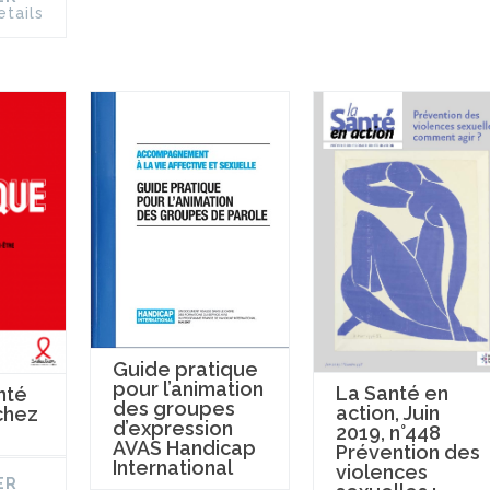
etails
Guide pratique
pour l’animation
La Santé en
nté
des groupes
action, Juin
chez
d’expression
2019, n°448
AVAS Handicap
Prévention des
International
violences
ER