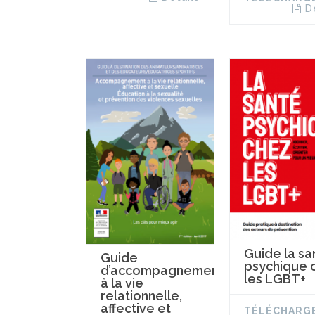
D
Guide la sa
Guide
psychique 
d’accompagnement
les LGBT+
à la vie
relationnelle,
affective et
TÉLÉCHARG