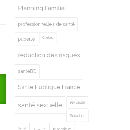
Planning Familial
professionnel.le.s de santé
Quebec
puberté
réduction des risques
santéBD
Santé Publique France
sexualité
santé sexuelle
Sidaction
Sénat
Trisomie 21
trans*