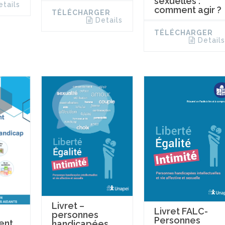
sexuelles :
etails
comment agir ?
TÉLÉCHARGER
Details
TÉLÉCHARGER
Details
Livret –
Livret FALC-
personnes
Personnes
ent
handicapées