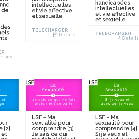
handicapées
onne
intellectuelles
intellectuelles
n de
et vie affective
et vie affective
et sexuelle
et sexuelle
 des
TÉLÉCHARGER
nels
TÉLÉCHARGER
Details
nts
Details
ER
etails
LSF – Ma
LSF – Ma
our
sexualité pour
sexualité pour
 [2]
comprendre [3]
comprendre [4]
 et
Je sais ce qui
Si je veux et