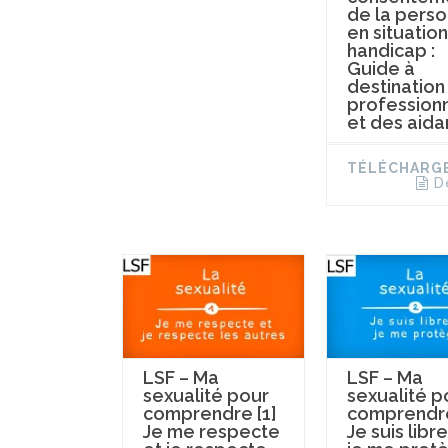
de la pers
en situatio
handicap :
Guide à
destination
profession
et des aida
TÉLÉCHARG
D
LSF – Ma
LSF – Ma
sexualité pour
sexualité p
comprendre [1]
comprendre
Je me respecte
Je suis libre