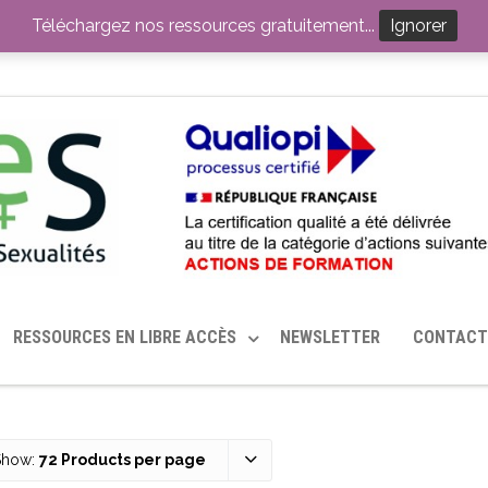
ITION PAR LE CERHES® FRANCE
OUTILS EN SANTÉ SEXUELLE
Téléchargez nos ressources gratuitement...
Ignorer
RESSOURCES EN LIBRE ACCÈS
NEWSLETTER
CONTACT
Show:
72 Products per page