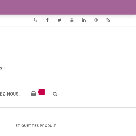
VIDÉOS
DOCUMENTS PDF
Phone
Facebook
Twitter
Youtube
Linkedin
Email
RSS
EZ-NOUS…
ÉTIQUETTES PRODUIT