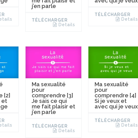
ège
me fait plaisir et
avec qui je veux
j’en parle
ER
TÉLÉCHARGER
etails
Details
TÉLÉCHARGER
Details
é
Ma sexualité
Ma sexualité
pour
pour
 [2]
comprendre [3]
comprendre [4]
 et
Je sais ce qui
Si je veux et
ège
me fait plaisir et
avec qui je veux
j’en parle
ER
TÉLÉCHARGER
etails
Details
TÉLÉCHARGER
Details