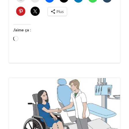
Plus
J’aime ça :
Chargement…