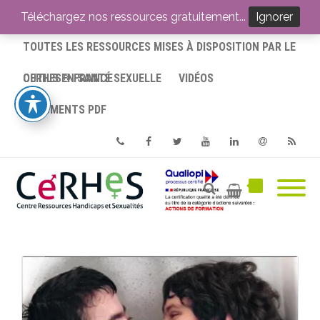
ACCUEIL
Téléchargez nos ressources gratuitement...
Ignorer
TOUTES LES RESSOURCES MISES À DISPOSITION PAR LE
CERHES® FRANCE
OUTILS EN SANTÉ SEXUELLE
VIDÉOS
DOCUMENTS PDF
Phone
Facebook
Twitter
Youtube
Linkedin
Email
RSS