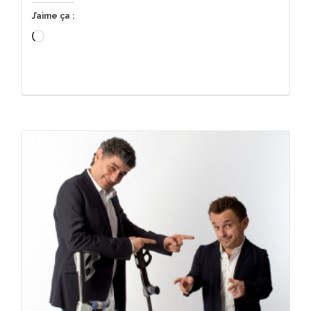
J’aime ça :
Chargement…