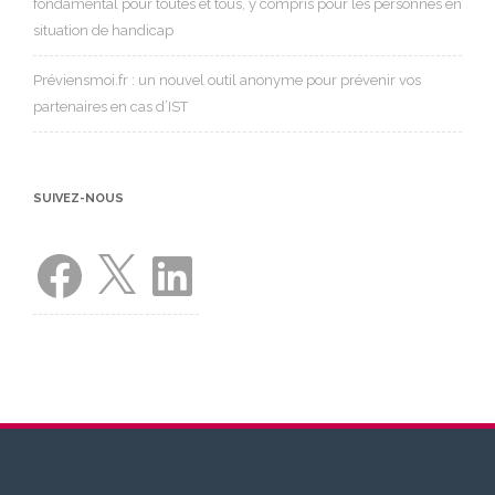
fondamental pour toutes et tous, y compris pour les personnes en
situation de handicap
Préviensmoi.fr : un nouvel outil anonyme pour prévenir vos
partenaires en cas d’IST
SUIVEZ-NOUS
Facebook
X
LinkedIn