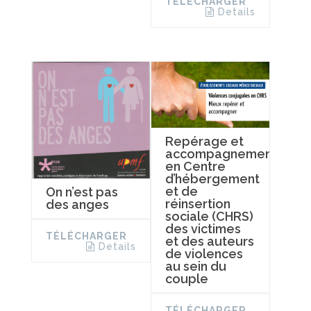
TÉLÉCHARGER
Details
Repérage et
accompagnement
en Centre
d’hébergement
et de
On n’est pas
réinsertion
des anges
sociale (CHRS)
des victimes
TÉLÉCHARGER
et des auteurs
Details
de violences
au sein du
couple
TÉLÉCHARGER