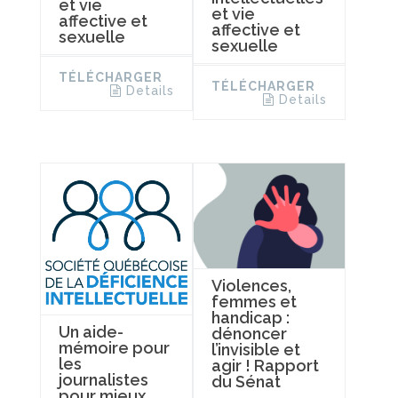
et vie
et vie
affective et
affective et
sexuelle
sexuelle
TÉLÉCHARGER
TÉLÉCHARGER
Details
Details
Violences,
femmes et
handicap :
Un aide-
dénoncer
mémoire pour
l’invisible et
les
agir ! Rapport
journalistes
du Sénat
pour mieux