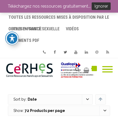
ACCUEIL
Téléchargez nos ressources gratuitement...
Ignorer
TOUTES LES RESSOURCES MISES À DISPOSITION PAR LE
CERHES® FRANCE
OUTILS EN SANTÉ SEXUELLE
VIDÉOS
DOCUMENTS PDF
Phone
Facebook
Twitter
Youtube
Linkedin
Email
RSS
Sort by:
Date
Show:
72 Products per page