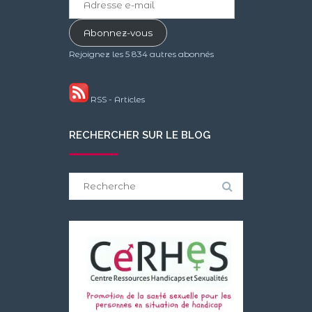
e-
mail
Abonnez-vous
Rejoignez les 5 834 autres abonnés
RSS - Articles
RECHERCHER SUR LE BLOG
Search
for: