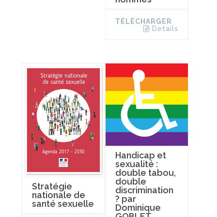
TÉLÉCHARGER
Details
Handicap et
sexualité :
double tabou,
double
Stratégie
discrimination
nationale de
? par
santé sexuelle
Dominique
GOBLET