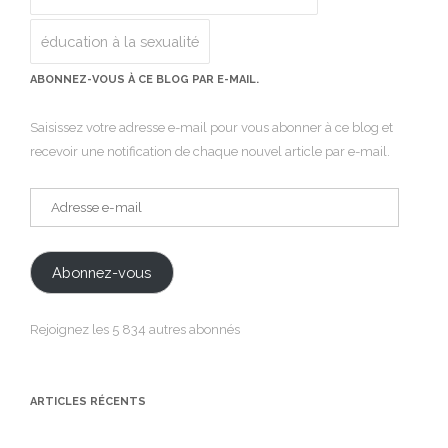
éducation à la sexualité
ABONNEZ-VOUS À CE BLOG PAR E-MAIL.
Saisissez votre adresse e-mail pour vous abonner à ce blog et
recevoir une notification de chaque nouvel article par e-mail.
Adresse
e-
mail
Abonnez-vous
Rejoignez les 5 834 autres abonnés
ARTICLES RÉCENTS