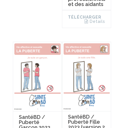
et des aidants
TÉLÉCHARGER
Details
SantéBD /
SantéBD /
Puberté Fille
Puberté
2023 (version 2
Garçon 2023