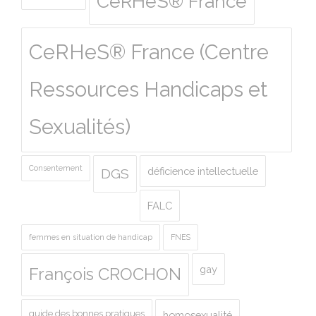
CeRHeS® France
CeRHeS® France (Centre
Ressources Handicaps et
Sexualités)
Consentement
déficience intellectuelle
DGS
FALC
femmes en situation de handicap
FNES
gay
François CROCHON
guide des bonnes pratiques
homosexualité