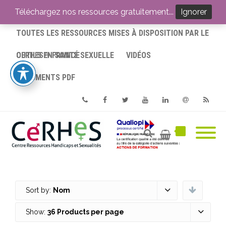
ACCUEIL
Téléchargez nos ressources gratuitement...
Ignorer
TOUTES LES RESSOURCES MISES À DISPOSITION PAR LE
CERHES® FRANCE
OUTILS EN SANTÉ SEXUELLE
VIDÉOS
DOCUMENTS PDF
Phone
Facebook
Twitter
Youtube
Linkedin
Email
RSS
Sort by:
Nom
Show:
36 Products per page