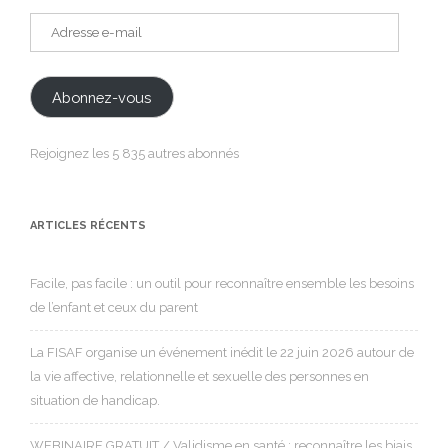
Adresse
e-
mail
Abonnez-vous
Rejoignez les 5 835 autres abonnés
ARTICLES RÉCENTS
Facile, pas facile : un outil pour reconnaître ensemble les besoins
de l’enfant et ceux du parent
La FISAF organise un événement inédit le 22 juin 2026 autour de
la vie affective, relationnelle et sexuelle des personnes en
situation de handicap.
WEBINAIRE GRATUIT / Validisme en santé : reconnaître les biais