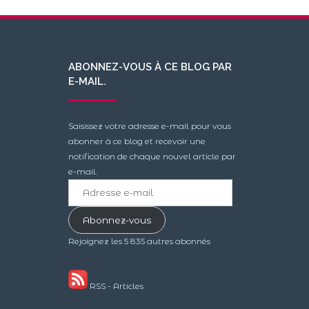
ABONNEZ-VOUS À CE BLOG PAR
E-MAIL.
Saisissez votre adresse e-mail pour vous
abonner à ce blog et recevoir une
notification de chaque nouvel article par
e-mail.
Adresse
e-
mail
Abonnez-vous
Rejoignez les 5 835 autres abonnés
RSS - Articles