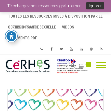
ACCUEIL
Téléchargez nos ressources gratuitement...
Ignorer
TOUTES LES RESSOURCES MISES À DISPOSITION PAR LE
CERHES® FRANCE
OUTILS EN SANTÉ SEXUELLE
VIDÉOS
DOCUMENTS PDF
Phone
Facebook
Twitter
Youtube
Linkedin
Email
RSS