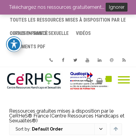
ACCUEIL
Téléchargez nos ressources gratuitement...
Ignorer
TOUTES LES RESSOURCES MISES À DISPOSITION PAR LE
CERHES® FRANCE
OUTILS EN SANTÉ SEXUELLE
VIDÉOS
DOCUMENTS PDF
Phone
Facebook
Twitter
Youtube
Linkedin
Email
RSS
Ressources gratuites mises à disposition par le
CeRHeS® France (Centre Ressources Handicaps et
Sexualités®)
Sort by:
Default Order