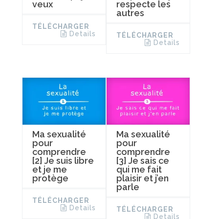
veux
respecte les
autres
TÉLÉCHARGER
Details
TÉLÉCHARGER
Details
Ma sexualité
Ma sexualité
pour
pour
comprendre
comprendre
[2] Je suis libre
[3] Je sais ce
et je me
qui me fait
protège
plaisir et j’en
parle
TÉLÉCHARGER
Details
TÉLÉCHARGER
Details