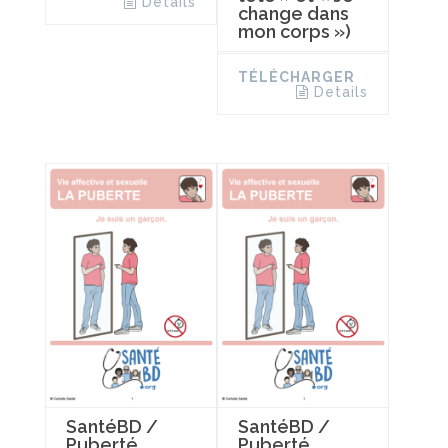
Details
change dans
mon corps »)
TÉLÉCHARGER
Details
SantéBD /
SantéBD /
Puberté
Puberté