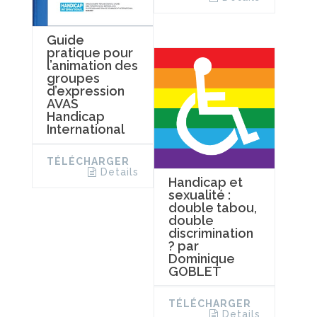
Guide
pratique pour
l’animation des
groupes
d’expression
AVAS
Handicap
International
TÉLÉCHARGER
Details
Handicap et
sexualité :
double tabou,
double
discrimination
? par
Dominique
GOBLET
TÉLÉCHARGER
Details