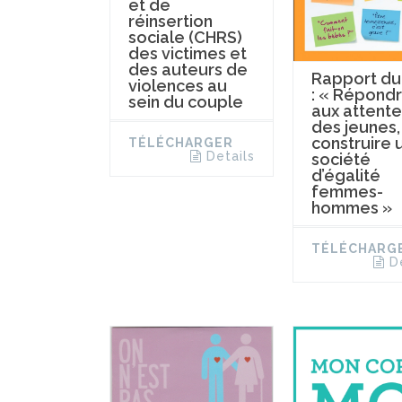
et de
réinsertion
sociale (CHRS)
des victimes et
des auteurs de
Rapport du
violences au
: « Répond
sein du couple
aux attente
des jeunes,
construire 
TÉLÉCHARGER
Details
société
d’égalité
femmes-
hommes »
TÉLÉCHARG
D