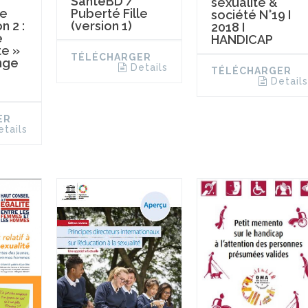
SantéBD /
sexualité &
le
Puberté Fille
société N°19 I
n 2 :
(version 1)
2018 I
e
HANDICAP
te »
TÉLÉCHARGER
nge
Details
TÉLÉCHARGER
Details
ER
etails