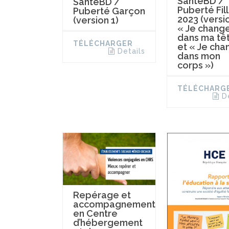
SantéBD /
SantéBD /
Puberté Fil
Puberté Garçon
2023 (versio
(version 1)
« Je chang
dans ma tê
TÉLÉCHARGER
et « Je cha
Details
dans mon
corps »)
TÉLÉCHARG
D
Repérage et
accompagnement
en Centre
d’hébergement