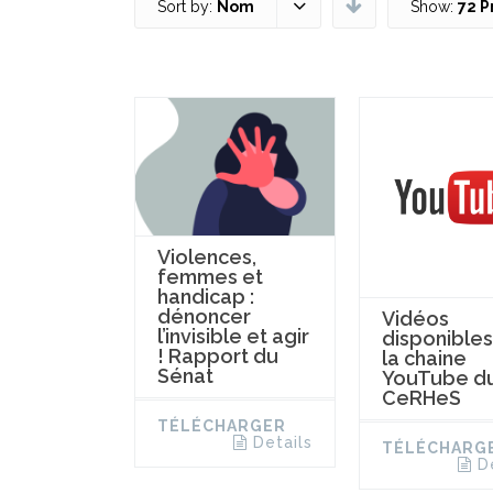
Sort by:
Nom
Show:
72 P
Violences,
femmes et
handicap :
dénoncer
Vidéos
l’invisible et agir
disponibles
! Rapport du
la chaine
Sénat
YouTube d
CeRHeS
TÉLÉCHARGER
Details
TÉLÉCHARG
D