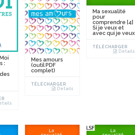
Ma sexualité
pour
comprendre [4]
Si je veux et
avec qui je veux
TÉLÉCHARGER
Details
 Moi
Mes amours
s :
(outil PDF
complet)
 des
TÉLÉCHARGER
Details
ER
etails