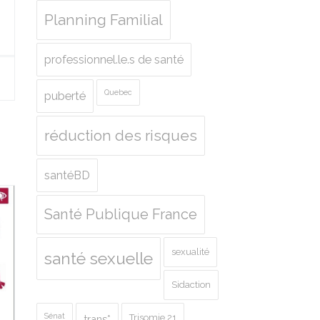
Planning Familial
professionnel.le.s de santé
Quebec
puberté
réduction des risques
santéBD
Santé Publique France
sexualité
santé sexuelle
Sidaction
Sénat
Trisomie 21
trans*