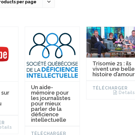
roducts per page
Trisomie 21 : ils
vivent une belle
histoire d’amour
Un aide-
TÉLÉCHARGER
 sur
mémoire pour
Details
les journalistes
u
pour mieux
parler de la
déficience
intellectuelle
ER
etails
TÉLÉCHARGER