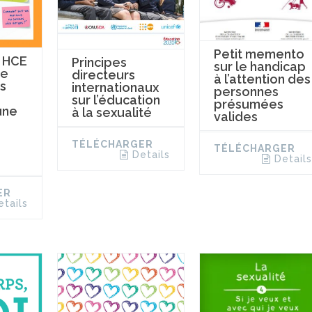
Petit memento
 HCE
Principes
sur le handicap
re
directeurs
à l’attention des
s
internationaux
personnes
sur l’éducation
présumées
une
à la sexualité
valides
TÉLÉCHARGER
TÉLÉCHARGER
Details
Details
ER
etails