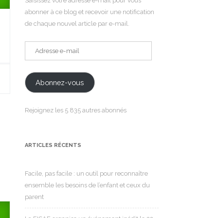
Saisissez votre adresse e-mail pour vous
abonner à ce blog et recevoir une notification
de chaque nouvel article par e-mail.
Adresse
e-
mail
Abonnez-vous
Rejoignez les 5 835 autres abonnés
ARTICLES RÉCENTS
Facile, pas facile : un outil pour reconnaître
ensemble les besoins de l’enfant et ceux du
parent