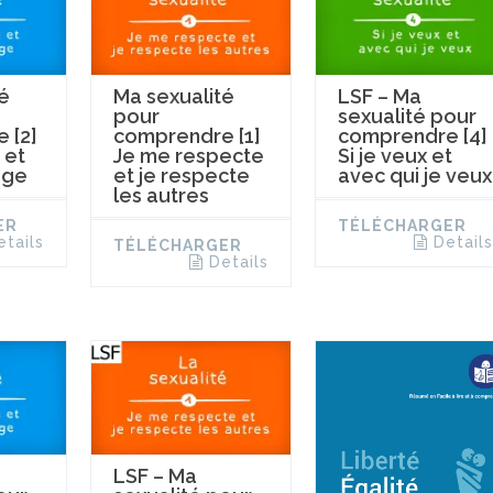
é
Ma sexualité
LSF – Ma
pour
sexualité pour
 [2]
comprendre [1]
comprendre [4]
 et
Je me respecte
Si je veux et
ège
et je respecte
avec qui je veux
les autres
ER
TÉLÉCHARGER
etails
Details
TÉLÉCHARGER
Details
LSF – Ma