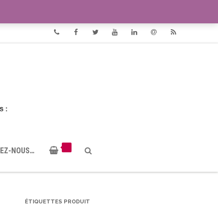
VIDÉOS
DOCUMENTS PDF
Phone
Facebook
Twitter
Youtube
Linkedin
Email
RSS
EZ-NOUS…
ÉTIQUETTES PRODUIT