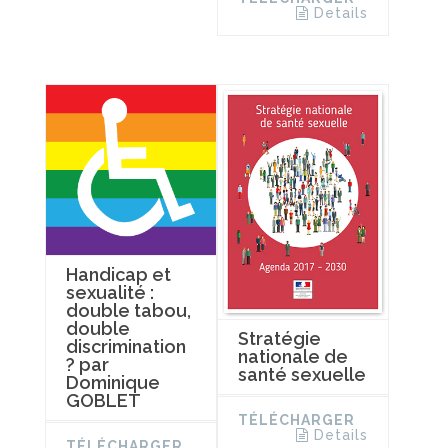
Details
Handicap et
sexualité :
double tabou,
double
Stratégie
discrimination
nationale de
? par
santé sexuelle
Dominique
GOBLET
TÉLÉCHARGER
Details
TÉLÉCHARGER