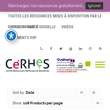
ACCUEIL
Téléchargez nos ressources gratuitement...
Ignorer
TOUTES LES RESSOURCES MISES À DISPOSITION PAR LE
CERHES® FRANCE
OUTILS EN SANTÉ SEXUELLE
VIDÉOS
DOCUMENTS PDF
Phone
Facebook
Twitter
Youtube
Linkedin
Email
RSS
Sort by:
Date
Show:
108 Products per page