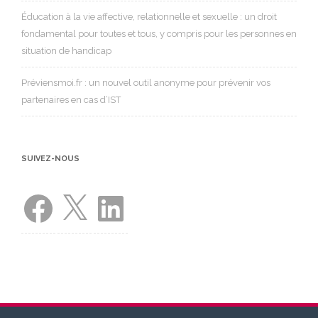
Éducation à la vie affective, relationnelle et sexuelle : un droit
fondamental pour toutes et tous, y compris pour les personnes en
situation de handicap
Préviensmoi.fr : un nouvel outil anonyme pour prévenir vos
partenaires en cas d’IST
SUIVEZ-NOUS
Facebook
X
LinkedIn