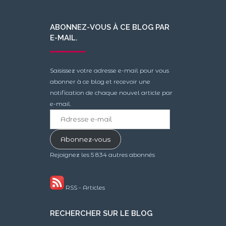
ABONNEZ-VOUS À CE BLOG PAR
E-MAIL.
Saisissez votre adresse e-mail pour vous
abonner à ce blog et recevoir une
notification de chaque nouvel article par
e-mail.
Adresse
e-
mail
Abonnez-vous
Rejoignez les 5 834 autres abonnés
RSS - Articles
RECHERCHER SUR LE BLOG