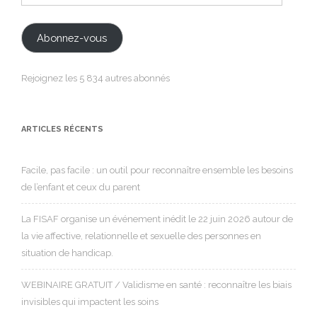
e-
mail
Abonnez-vous
Rejoignez les 5 834 autres abonnés
ARTICLES RÉCENTS
Facile, pas facile : un outil pour reconnaître ensemble les besoins
de l’enfant et ceux du parent
La FISAF organise un événement inédit le 22 juin 2026 autour de
la vie affective, relationnelle et sexuelle des personnes en
situation de handicap.
WEBINAIRE GRATUIT / Validisme en santé : reconnaître les biais
invisibles qui impactent les soins