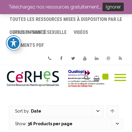
ACCUEIL
Téléchargez nos ressources gratuitement...
Ignorer
TOUTES LES RESSOURCES MISES À DISPOSITION PAR LE
CERHES® FRANCE
OUTILS EN SANTÉ SEXUELLE
VIDÉOS
DOCUMENTS PDF
Phone
Facebook
Twitter
Youtube
Linkedin
Email
RSS
Sort by:
Date
Show:
36 Products per page