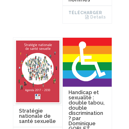
TÉLÉCHARGER
Details
Handicap et
sexualité :
double tabou,
double
Stratégie
discrimination
nationale de
? par
santé sexuelle
Dominique
GOBLET