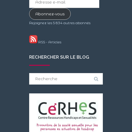
e-
mail
Abonnez-vous
Rejoignez les 5 834 autres abonnés
RSS - Articles
RECHERCHER SUR LE BLOG
Search
for: