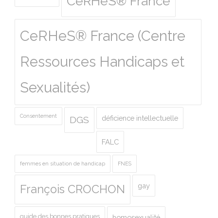
CeRHeS® France
CeRHeS® France (Centre
Ressources Handicaps et
Sexualités)
Consentement
déficience intellectuelle
DGS
FALC
femmes en situation de handicap
FNES
gay
François CROCHON
guide des bonnes pratiques
homosexualité