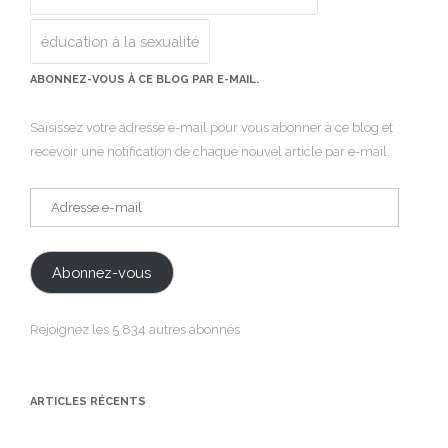
éducation à la sexualité
ABONNEZ-VOUS À CE BLOG PAR E-MAIL.
Saisissez votre adresse e-mail pour vous abonner à ce blog et
recevoir une notification de chaque nouvel article par e-mail.
Adresse
e-
mail
Abonnez-vous
Rejoignez les 5 834 autres abonnés
ARTICLES RÉCENTS