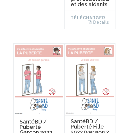
et des aidants
TÉLÉCHARGER
Details
SantéBD /
SantéBD /
Puberté Fille
Puberté
2023 (version 2
Garçon 2023