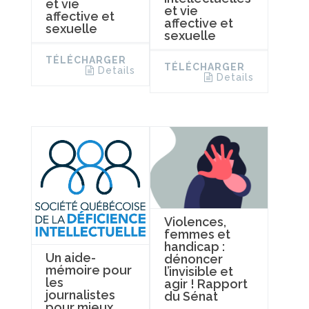
et vie
et vie
affective et
affective et
sexuelle
sexuelle
TÉLÉCHARGER
TÉLÉCHARGER
Details
Details
Violences,
femmes et
handicap :
Un aide-
dénoncer
mémoire pour
l’invisible et
les
agir ! Rapport
journalistes
du Sénat
pour mieux