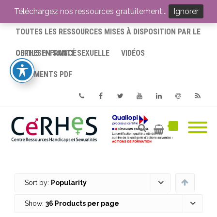
ACCUEIL
Téléchargez nos ressources gratuitement...
Ignorer
TOUTES LES RESSOURCES MISES À DISPOSITION PAR LE
CERHES® FRANCE
OUTILS EN SANTÉ SEXUELLE
VIDÉOS
DOCUMENTS PDF
Phone
Facebook
Twitter
Youtube
Linkedin
Email
RSS
Sort by:
Popularity
Show:
36 Products per page