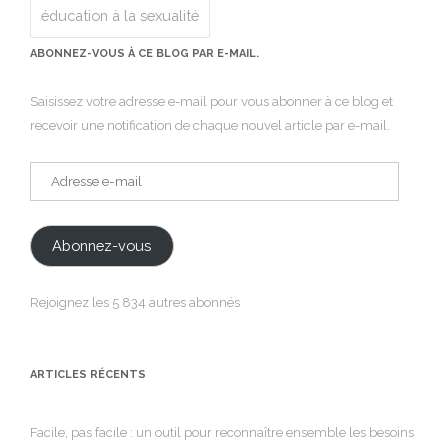
éducation à la sexualité
ABONNEZ-VOUS À CE BLOG PAR E-MAIL.
Saisissez votre adresse e-mail pour vous abonner à ce blog et
recevoir une notification de chaque nouvel article par e-mail.
Adresse
e-
mail
Abonnez-vous
Rejoignez les 5 834 autres abonnés
ARTICLES RÉCENTS
Facile, pas facile : un outil pour reconnaître ensemble les besoins