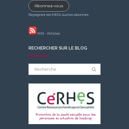
mail
Abonnez-vous
Rejoignez les 5 834 autres abonnés
RSS - Articles
RECHERCHER SUR LE BLOG
Search
for: