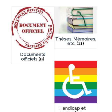
Thèses, Mémoires,
etc.
(11)
Documents
officiels
(9)
Handicap et