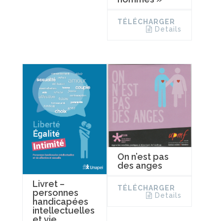
TÉLÉCHARGER
Details
On n’est pas
des anges
Livret –
TÉLÉCHARGER
personnes
Details
handicapées
intellectuelles
et vie