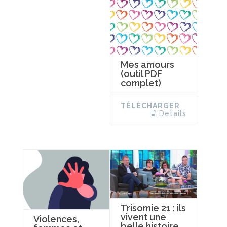
Mes amours
(outil PDF
complet)
TÉLÉCHARGER
Details
Trisomie 21 : ils
vivent une
Violences,
belle histoire