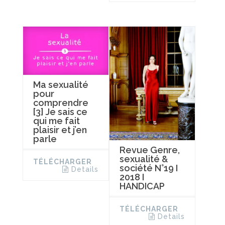
Ma sexualité
pour
comprendre
[3] Je sais ce
qui me fait
plaisir et j’en
parle
Revue Genre,
sexualité &
TÉLÉCHARGER
société N°19 I
Details
2018 I
HANDICAP
TÉLÉCHARGER
Details