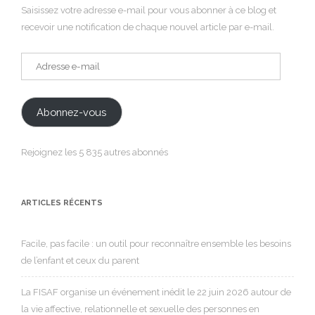
Saisissez votre adresse e-mail pour vous abonner à ce blog et
recevoir une notification de chaque nouvel article par e-mail.
Adresse
e-
mail
Abonnez-vous
Rejoignez les 5 835 autres abonnés
ARTICLES RÉCENTS
Facile, pas facile : un outil pour reconnaître ensemble les besoins
de l’enfant et ceux du parent
La FISAF organise un événement inédit le 22 juin 2026 autour de
la vie affective, relationnelle et sexuelle des personnes en