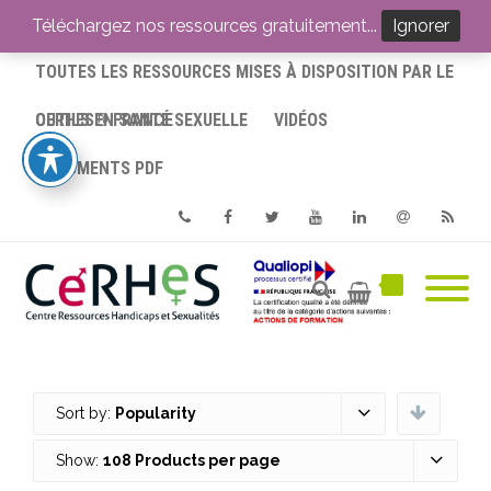
ACCUEIL
Téléchargez nos ressources gratuitement...
Ignorer
TOUTES LES RESSOURCES MISES À DISPOSITION PAR LE
CERHES® FRANCE
OUTILS EN SANTÉ SEXUELLE
VIDÉOS
DOCUMENTS PDF
Phone
Facebook
Twitter
Youtube
Linkedin
Email
RSS
Sort by:
Popularity
Show:
108 Products per page