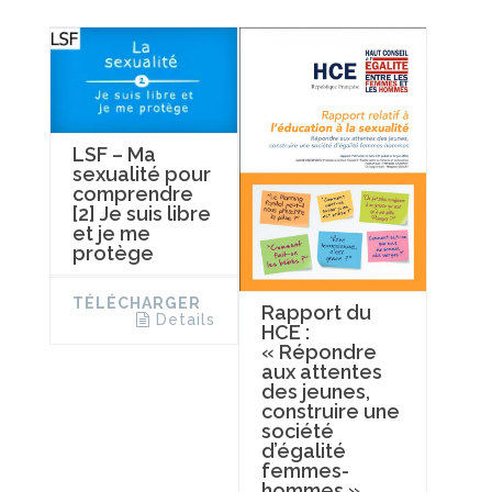
LSF – Ma
sexualité pour
comprendre
[2] Je suis libre
et je me
protège
TÉLÉCHARGER
Rapport du
Details
HCE :
« Répondre
aux attentes
des jeunes,
construire une
société
d’égalité
femmes-
hommes »