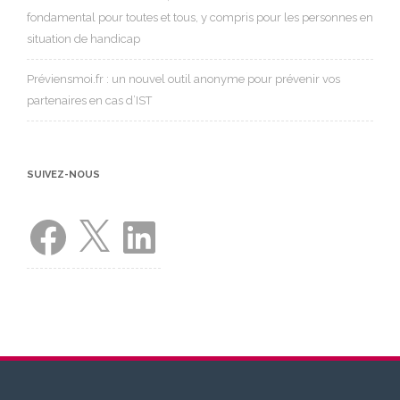
fondamental pour toutes et tous, y compris pour les personnes en
situation de handicap
Préviensmoi.fr : un nouvel outil anonyme pour prévenir vos
partenaires en cas d’IST
SUIVEZ-NOUS
Facebook
X
LinkedIn