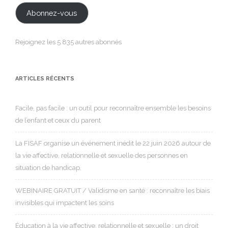
Abonnez-vous
Rejoignez les 5 835 autres abonnés
ARTICLES RÉCENTS
Facile, pas facile : un outil pour reconnaître ensemble les besoins
de l’enfant et ceux du parent
La FISAF organise un événement inédit le 22 juin 2026 autour de
la vie affective, relationnelle et sexuelle des personnes en
situation de handicap.
WEBINAIRE GRATUIT / Validisme en santé : reconnaître les biais
invisibles qui impactent les soins
Éducation à la vie affective, relationnelle et sexuelle : un droit