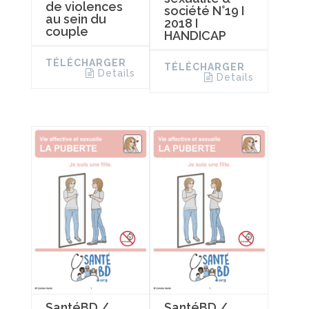
de violences
société N°19 I
au sein du
2018 I
couple
HANDICAP
TÉLÉCHARGER
TÉLÉCHARGER
Details
Details
SantéBD /
SantéBD /