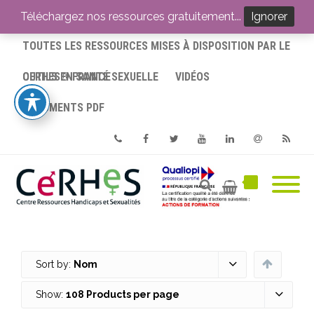
ACCUEIL
Téléchargez nos ressources gratuitement...
Ignorer
TOUTES LES RESSOURCES MISES À DISPOSITION PAR LE
CERHES® FRANCE
OUTILS EN SANTÉ SEXUELLE
VIDÉOS
DOCUMENTS PDF
Phone
Facebook
Twitter
Youtube
Linkedin
Email
RSS
Sort by:
Nom
Show:
108 Products per page