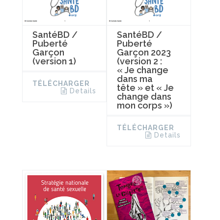
SantéBD /
SantéBD /
Puberté
Puberté
Garçon
Garçon 2023
(version 1)
(version 2 :
« Je change
dans ma
TÉLÉCHARGER
tête » et « Je
Details
change dans
mon corps »)
TÉLÉCHARGER
Details