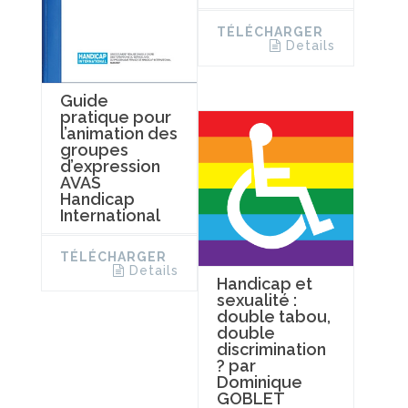
TÉLÉCHARGER
Details
Guide
pratique pour
l’animation des
groupes
d’expression
AVAS
Handicap
International
TÉLÉCHARGER
Details
Handicap et
sexualité :
double tabou,
double
discrimination
? par
Dominique
GOBLET