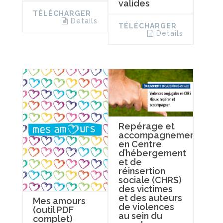
valides
TÉLÉCHARGER
Details
TÉLÉCHARGER
Details
Repérage et
accompagnement
en Centre
d’hébergement
et de
réinsertion
sociale (CHRS)
des victimes
et des auteurs
Mes amours
de violences
(outil PDF
au sein du
complet)