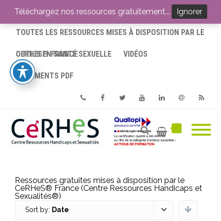
ACCUEIL
Téléchargez nos ressources gratuitement...
Ignorer
TOUTES LES RESSOURCES MISES À DISPOSITION PAR LE
CERHES® FRANCE
OUTILS EN SANTÉ SEXUELLE
VIDÉOS
DOCUMENTS PDF
Phone
Facebook
Twitter
Youtube
Linkedin
Email
RSS
Ressources gratuites mises à disposition par le
CeRHeS® France (Centre Ressources Handicaps et
Sexualités®)
Sort by:
Date