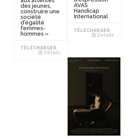
aux attentes
AVAS
des jeunes,
Handicap
construire une
International
société
d’égalité
femmes-
TÉLÉCHARGER
hommes »
Details
TÉLÉCHARGER
Details