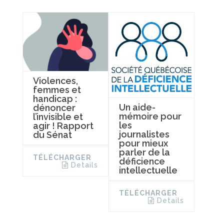
Violences,
femmes et
handicap :
Un aide-
dénoncer
mémoire pour
l’invisible et
les
agir ! Rapport
journalistes
du Sénat
pour mieux
parler de la
TÉLÉCHARGER
déficience
Details
intellectuelle
TÉLÉCHARGER
Details