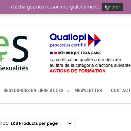
ITION PAR LE CERHES® FRANCE
OUTILS EN SANTÉ SEXUELLE
Téléchargez nos ressources gratuitement...
Ignorer
RESSOURCES EN LIBRE ACCÈS
NEWSLETTER
CONTACT
Show:
108 Products per page