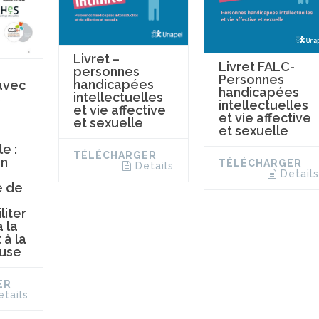
Livret –
Livret FALC-
personnes
Personnes
handicapées
avec
handicapées
intellectuelles
s
intellectuelles
et vie affective
et vie affective
et sexuelle
et sexuelle
le :
TÉLÉCHARGER
on
TÉLÉCHARGER
Details
Details
 de
liter
 la
 à la
use
ER
etails