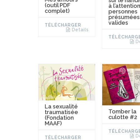
sur le hand
(outil PDF
à l’attentio
complet)
personnes
présumées
valides
TÉLÉCHARGER
Details
TÉLÉCHARG
D
La sexualité
Tomber la
traumatisée
culotte #2
(Fondation
MAAF)
TÉLÉCHARG
D
TÉLÉCHARGER