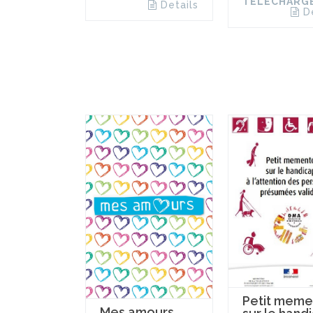
TÉLÉCHARG
Details
D
Petit meme
Mes amours