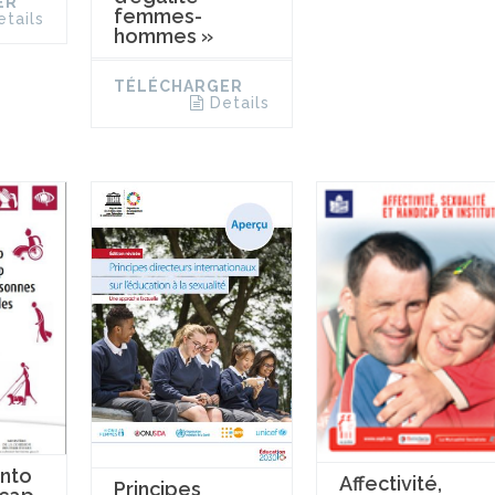
ER
femmes-
etails
hommes »
TÉLÉCHARGER
Details
nto
Affectivité,
Principes