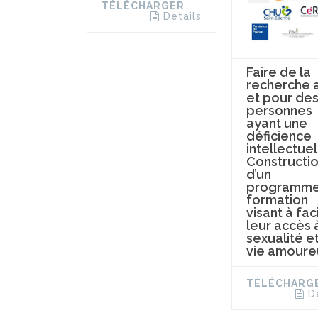
TÉLÉCHARGER
Details
Faire de la
recherche 
et pour de
personnes
ayant une
déficience
intellectuel
Constructi
d’un
programme
formation
visant à faci
leur accès à
sexualité et
vie amoure
TÉLÉCHARG
D