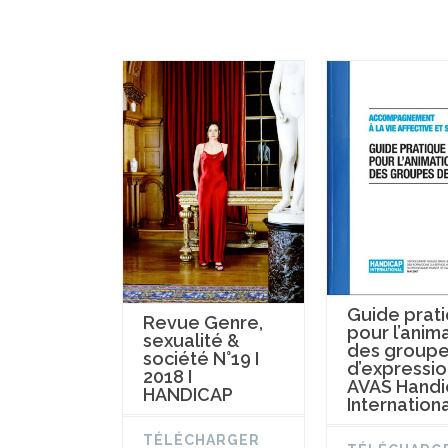
Guide prat
Revue Genre,
pour l’anim
sexualité &
des group
société N°19 I
d’expressio
2018 I
AVAS Handi
HANDICAP
Internation
TÉLÉCHARGER