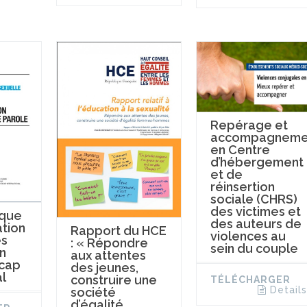
Repérage et
accompagneme
en Centre
d’hébergement
et de
réinsertion
sociale (CHRS)
des victimes et
ique
des auteurs de
ation
Rapport du HCE
violences au
es
: « Répondre
sein du couple
n
aux attentes
cap
des jeunes,
al
construire une
TÉLÉCHARGER
Details
société
d’égalité