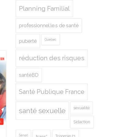
Planning Familial
professionnel.le.s de santé
Quebec
puberté
réduction des risques
santéBD
Santé Publique France
sexualité
santé sexuelle
Sidaction
Sénat
Trisomie 21
trans*