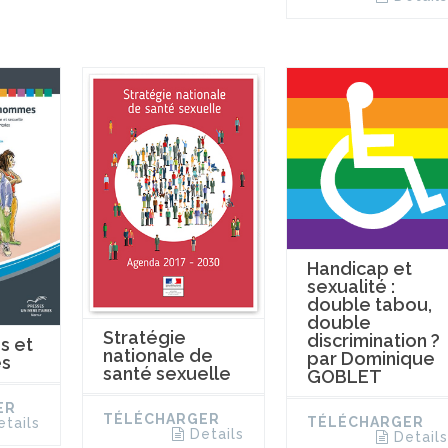
Handicap et
sexualité :
double tabou,
double
Stratégie
discrimination ?
s et
nationale de
par Dominique
s
santé sexuelle
GOBLET
ER
TÉLÉCHARGER
TÉLÉCHARGER
etails
Details
Details