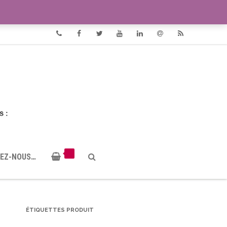
VIDÉOS
DOCUMENTS PDF
Phone
Facebook
Twitter
Youtube
Linkedin
Email
RSS
EZ-NOUS…
ÉTIQUETTES PRODUIT