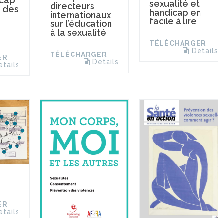
icap
sexualité et
directeurs
n des
handicap en
internationaux
facile à lire
sur l’éducation
à la sexualité
TÉLÉCHARGER
Details
TÉLÉCHARGER
ER
Details
etails
ER
etails