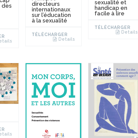
icap
sexualité et
directeurs
n des
handicap en
internationaux
facile à lire
sur l’éducation
à la sexualité
TÉLÉCHARGER
Details
TÉLÉCHARGER
ER
Details
etails
ER
etails