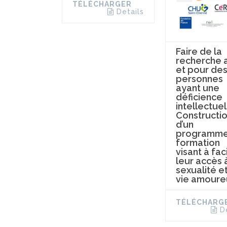
TÉLÉCHARGER
Details
Faire de la
recherche 
et pour de
personnes
ayant une
déficience
intellectuel
Constructi
d’un
programme
formation
visant à faci
leur accès à
sexualité et
vie amoure
TÉLÉCHARG
D