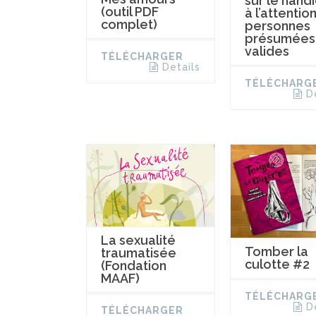
sur le hand
(outil PDF
à l’attentio
complet)
personnes
présumées
valides
TÉLÉCHARGER
Details
TÉLÉCHARG
D
La sexualité
Tomber la
traumatisée
culotte #2
(Fondation
MAAF)
TÉLÉCHARG
D
TÉLÉCHARGER