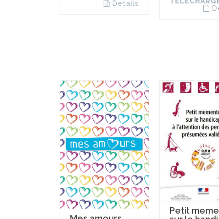
TÉLÉCHARG
Details
D
Petit meme
Mes amours