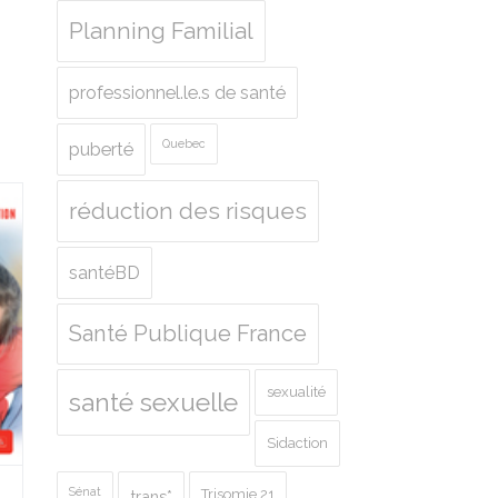
Planning Familial
professionnel.le.s de santé
Quebec
puberté
réduction des risques
santéBD
Santé Publique France
sexualité
santé sexuelle
Sidaction
Sénat
Trisomie 21
trans*