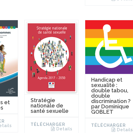
Handicap et
sexualité :
double tabou,
double
Stratégie
discrimination ?
s et
nationale de
par Dominique
s
santé sexuelle
GOBLET
ER
TÉLÉCHARGER
TÉLÉCHARGER
etails
Details
Details