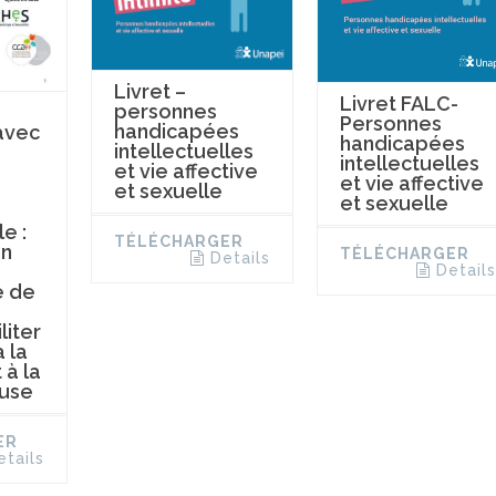
Livret –
Livret FALC-
personnes
Personnes
handicapées
avec
handicapées
intellectuelles
s
intellectuelles
et vie affective
et vie affective
et sexuelle
et sexuelle
le :
TÉLÉCHARGER
on
TÉLÉCHARGER
Details
Details
 de
liter
 la
 à la
use
ER
etails