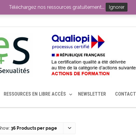
ITION PAR LE CERHES® FRANCE
OUTILS EN SANTÉ SEXUELLE
Téléchargez nos ressources gratuitement...
Ignorer
RESSOURCES EN LIBRE ACCÈS
NEWSLETTER
CONTACT
Show:
36 Products per page