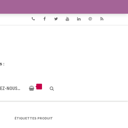
VIDÉOS
DOCUMENTS PDF
Phone
Facebook
Twitter
Youtube
Linkedin
Email
RSS
EZ-NOUS…
ÉTIQUETTES PRODUIT