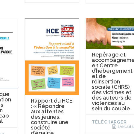
Repérage et
accompagneme
en Centre
d’hébergement
et de
réinsertion
sociale (CHRS)
des victimes et
ique
des auteurs de
ation
Rapport du HCE
violences au
es
: « Répondre
sein du couple
n
aux attentes
cap
des jeunes,
al
construire une
TÉLÉCHARGER
Details
société
d’égalité