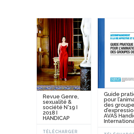
Guide prat
Revue Genre,
pour l’anim
sexualité &
des group
société N°19 I
d’expressio
2018 I
AVAS Handi
HANDICAP
Internation
TÉLÉCHARGER