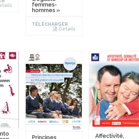
ER
femmes-
etails
hommes »
TÉLÉCHARGER
Details
nto
Affectivité,
Principes